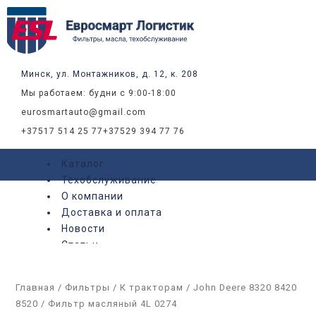
Перейти
к
содержимому
Минск, ул. Монтажников, д. 12, к. 208
Мы работаем: будни с 9:00-18:00
eurosmartauto@gmail.com
+37517 514 25 77
+37529 394 77 76
Каталог
Техобслуживание
О компании
Доставка и оплата
Новости
Статьи
Контакты
Главная
/
Фильтры
/
К тракторам
/
John Deere 8320 8420
X
8520
/ Фильтр масляный 4L 0274