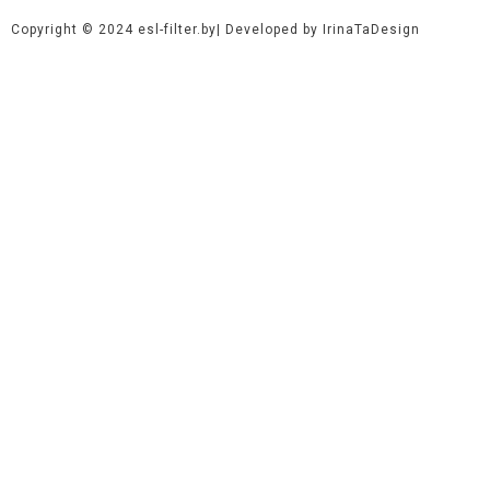
Copyright © 2024 esl-filter.by
| Developed by IrinaTaDesign
Оставьте заявку на проведение
технического обслуживания
Заполните форму-заявку, мы подготовим Вам счет на
проведение ТО и после проведения оплаты наши специалисты
выедут к Вам на место нахождение техники.