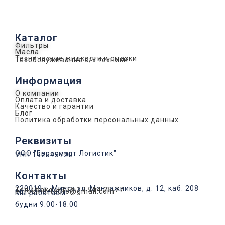
Каталог
Фильтры
Масла
Технические жидкости и смазки
Техобслуживание с/х техники
Информация
О компании
Оплата и доставка
Качество и гарантии
Блог
Политика обработки персональных данных
Реквизиты
ООО "Евросмарт Логистик"
УНП 192543720
Контакты
220019 г. Минск ул. Монтажников, д. 12, каб. 208
Тел./факс: +375 17 514 25 77
eurosmartauto@gmail.com
Мы работаем:
будни 9:00-18:00