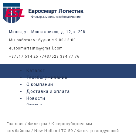
Перейти
к
содержимому
Минск, ул. Монтажников, д. 12, к. 208
Мы работаем: будни с 9:00-18:00
eurosmartauto@gmail.com
+37517 514 25 77
+37529 394 77 76
Каталог
Техобслуживание
О компании
Доставка и оплата
Новости
Статьи
Контакты
Главная
/
Фильтры
/
К зерноуборочным
X
комбайнам
/
New Holland TC-59
/ Фильтр воздушный