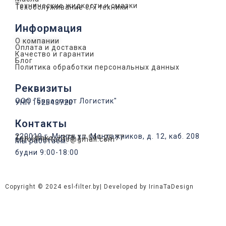
Технические жидкости и смазки
Техобслуживание с/х техники
Информация
О компании
Оплата и доставка
Качество и гарантии
Блог
Политика обработки персональных данных
Реквизиты
ООО "Евросмарт Логистик"
УНП 192543720
Контакты
220019 г. Минск ул. Монтажников, д. 12, каб. 208
Тел./факс: +375 17 514 25 77
eurosmartauto@gmail.com
Мы работаем:
будни 9:00-18:00
Copyright © 2024 esl-filter.by
| Developed by IrinaTaDesign
Оставьте заявку на проведение
технического обслуживания