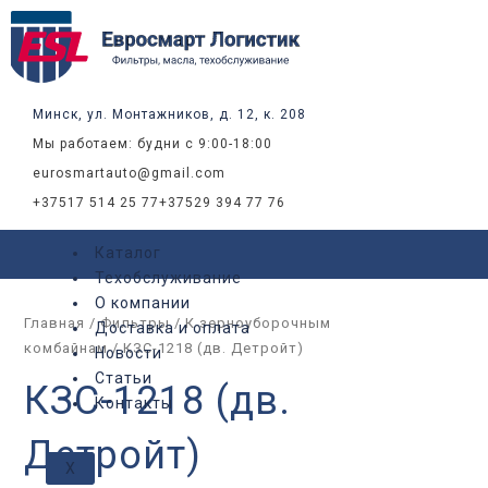
Сортировка:
Перейти
самые
к
недавние
содержимому
Минск, ул. Монтажников, д. 12, к. 208
Мы работаем: будни с 9:00-18:00
eurosmartauto@gmail.com
+37517 514 25 77
+37529 394 77 76
Каталог
Техобслуживание
О компании
Главная
/
Фильтры
/
К зерноуборочным
Доставка и оплата
комбайнам
/ КЗС-1218 (дв. Детройт)
Новости
Статьи
КЗС-1218 (дв.
Контакты
Детройт)
X