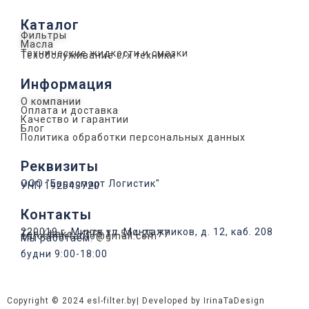
Каталог
Фильтры
Масла
Технические жидкости и смазки
Техобслуживание с/х техники
Информация
О компании
Оплата и доставка
Качество и гарантии
Блог
Политика обработки персональных данных
Реквизиты
ООО "Евросмарт Логистик"
УНП 192543720
Контакты
220019 г. Минск ул. Монтажников, д. 12, каб. 208
Тел./факс: +375 17 514 25 77
eurosmartauto@gmail.com
Мы работаем:
будни 9:00-18:00
Copyright © 2024 esl-filter.by
| Developed by IrinaTaDesign